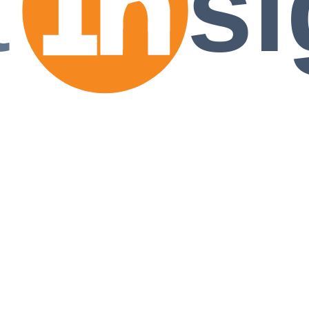
t
si
 les collisions, le remplacement de vitres, les véhicules de location et