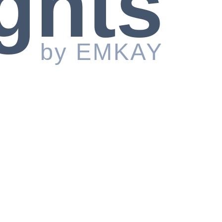
ghts
by EMKAY
 la subrogation tierce grâce aux conseils experts de nos techniciens