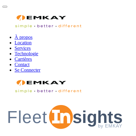
À propos
Location
Services
Technologie
Carrières
Contact
Se Connecter
Fleet
sights
by EMKAY