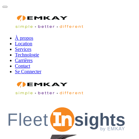
À propos
Location
Services
Technologie
Carrières
Contact
Se Connecter
Fleet
sights
by EMKAY